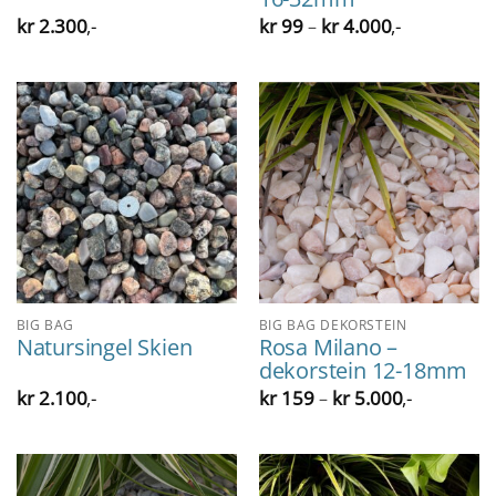
Prisområde:
kr
2.300
,-
kr
99
kr
4.000
,-
–
kr 99
til
kr 4.000
BIG BAG
BIG BAG DEKORSTEIN
Natursingel Skien
Rosa Milano –
dekorstein 12-18mm
Prisområde
kr
2.100
,-
kr
159
kr
5.000
,-
–
kr 159
til
kr 5.000