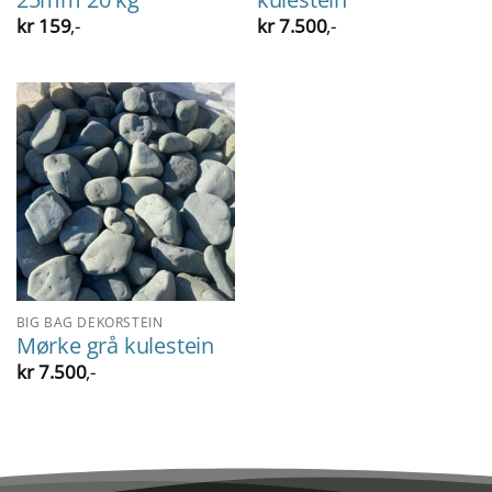
kr
159
,-
kr
7.500
,-
BIG BAG DEKORSTEIN
Mørke grå kulestein
kr
7.500
,-