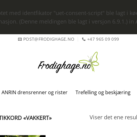
iptet med identfikator "uet-consent-script" ble lagt i 
asjon. (Denne meldingen ble lagt i versjon 6.9.1.) in
POST@FRODIGHAGE.NO
+47 965 09 099
ANRIN drensrenner og rister
Trefelling og beskjæring
Viser det ene resul
IKKORD «VAKKERT»