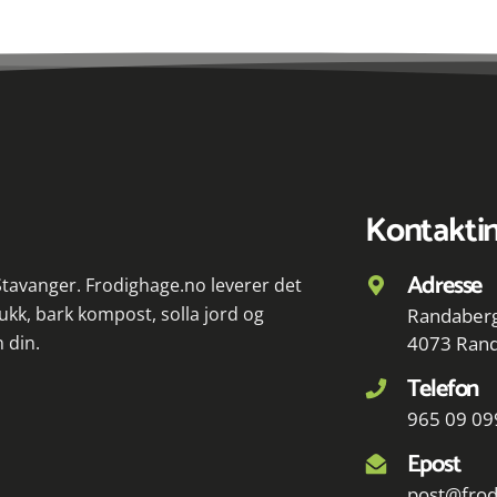
Kontakti
Adresse
 Stavanger. Frodighage.no leverer det
ukk, bark kompost, solla jord og
Randaberg
n din.
4073 Ran
Telefon
965 09 09
Epost
post@frod