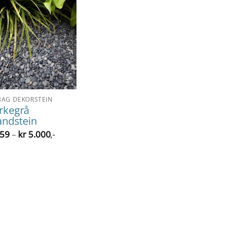
BAG DEKORSTEIN
rkegrå
andstein
Prisområde:
59
kr
5.000
,-
–
kr 159
til
kr 5.000