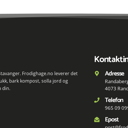
Kontakti
Adresse
 Stavanger. Frodighage.no leverer det
ukk, bark kompost, solla jord og
Randaberg
n din.
4073 Ran
Telefon
965 09 09
Epost
post@frod