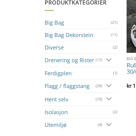
PRODUKTKATEGORIER
Big Bag
(21)
Big Bag Dekorstein
(11)
Diverse
(2)
BIG 
Drenering og Rister
(17)
Rul
30
Ferdigplen
(1)
kr
1
Flagg / flaggstang
(26)
Hent selv
(10)
Isolasjon
(2)
Utemiljø
(4)