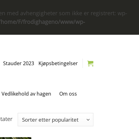
køen med avhengigheter som ikke er registrert: wp-
/home/F/frodighageno/www/wp-
Stauder 2023
Kjøpsbetingelser
Vedlikehold av hagen
Om oss
Sortert
ltater
etter
propularitet