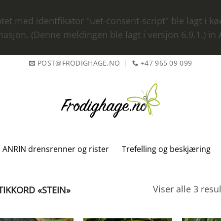
iptet med identfikator "uet-consent-script" ble lagt i 
asjon. (Denne meldingen ble lagt i versjon 6.9.1.) in
POST@FRODIGHAGE.NO
+47 965 09 099
ANRIN drensrenner og rister
Trefelling og beskjæring
Viser alle 3 resu
IKKORD «STEIN»