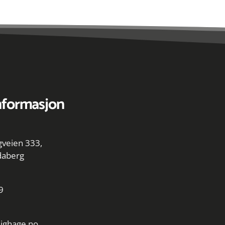
nformasjon
veien 333,
daberg
9
ighage.no