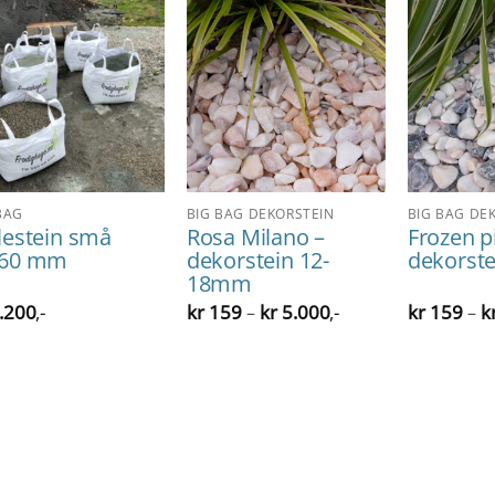
BAG
BIG BAG DEKORSTEIN
BIG BAG DE
lestein små
Rosa Milano –
Frozen p
/60 mm
dekorstein 12-
dekorste
18mm
Prisområde:
.200
,-
kr
159
kr
5.000
,-
kr
159
k
–
–
kr 159
til
kr 5.000