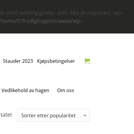
køen med avhengigheter som ikke er registrert: wp-
/home/F/frodighageno/www/wp-
Stauder 2023
Kjøpsbetingelser
Vedlikehold av hagen
Om oss
tatet