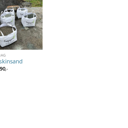
BAG
skinsand
90
,-