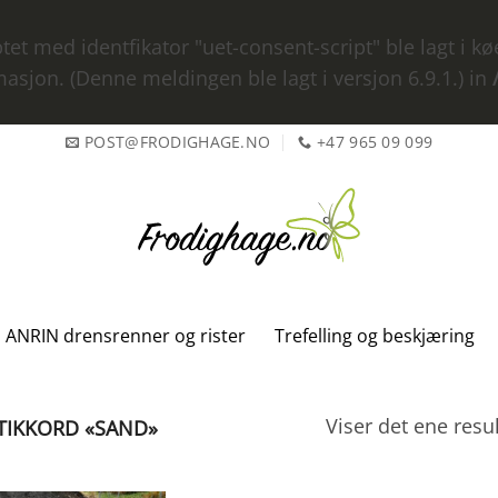
iptet med identfikator "uet-consent-script" ble lagt i 
asjon. (Denne meldingen ble lagt i versjon 6.9.1.) in
POST@FRODIGHAGE.NO
+47 965 09 099
ANRIN drensrenner og rister
Trefelling og beskjæring
Viser det ene resul
TIKKORD «SAND»