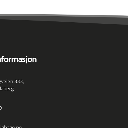
nformasjon
veien 333,
daberg
9
ighage.no