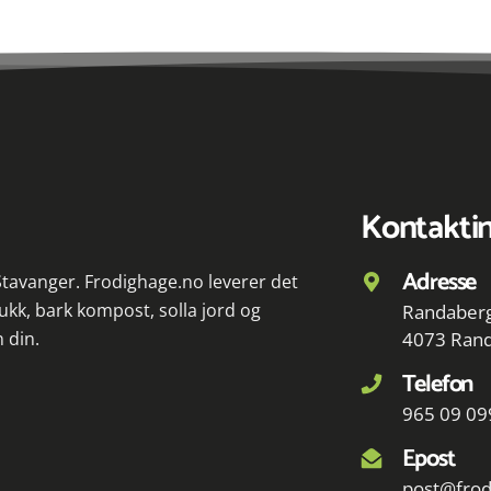
Kontakti
Adresse
 Stavanger. Frodighage.no leverer det
ukk, bark kompost, solla jord og
Randaberg
n din.
4073 Ran
Telefon
965 09 09
Epost
post@frod