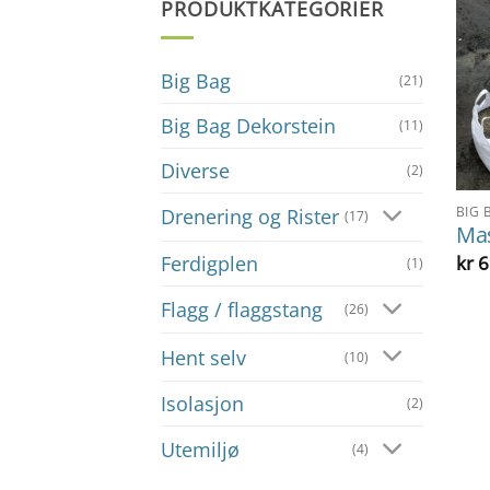
PRODUKTKATEGORIER
Big Bag
(21)
Big Bag Dekorstein
(11)
Diverse
(2)
BIG 
Drenering og Rister
(17)
Ma
kr
6
Ferdigplen
(1)
Flagg / flaggstang
(26)
Hent selv
(10)
Isolasjon
(2)
Utemiljø
(4)