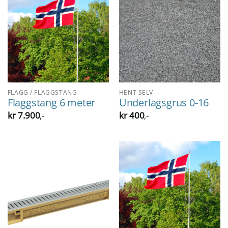
FLAGG / FLAGGSTANG
HENT SELV
Flaggstang 6 meter
Underlagsgrus 0-16
kr
7.900
,-
kr
400
,-