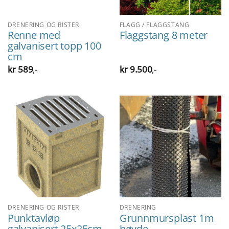
DRENERING OG RISTER
FLAGG / FLAGGSTANG
Renne med
Flaggstang 8 meter
galvanisert topp 100
cm
kr
589
,-
kr
9.500
,-
DRENERING OG RISTER
DRENERING
Punktavløp
Grunnmursplast 1m
galvanisert 25x25cm
høyde