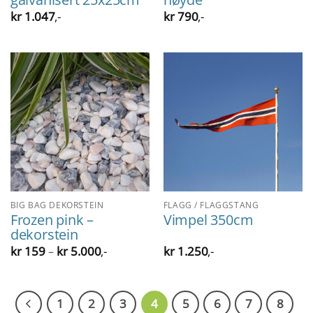
kr
1.047
,-
kr
790
,-
BIG BAG DEKORSTEIN
FLAGG / FLAGGSTANG
Frozen pink –
Vimpel 350cm
dekorstein
Prisområde:
kr
159
kr
5.000
,-
kr
1.250
,-
–
kr 159
til
kr 5.000
1
2
3
4
5
6
7
8