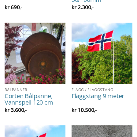
kr
690
,-
kr
2.300
,-
BÅLPANNER
FLAGG / FLAGGSTANG
Corten Bålpanne,
Flaggstang 9 meter
Vannspeil 120 cm
kr
3.600
,-
kr
10.500
,-