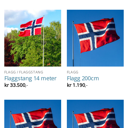
FLAGG / FLAGGSTANG
FLAGG
Flaggstang 14 meter
Flagg 200cm
kr
33.500
,-
kr
1.190
,-