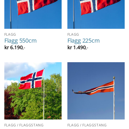
FLAGG
FLAGG
Flagg 550cm
Flagg 225cm
kr
6.190
,-
kr
1.490
,-
FLAGG / FLAGGSTANG
FLAGG / FLAGGSTANG