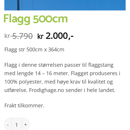
Flagg 500cm
Opprinnelig
Nåværende
2.000
,-
5.790
kr
kr
pris
pris
var:
er:
Flagg str 500cm x 364cm
kr 5.790.
kr 2.000.
Flagg i denne størrelsen passer til flaggstang
med lengde 14 – 16 meter. Flagget produseres i
100% polyester, med høye krav til kvalitet og
utførelse. Frodighage.no sender i hele landet.
Frakt tilkommer.
Flagg 500cm antall