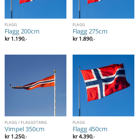
FLAGG
FLAGG
Flagg 200cm
Flagg 275cm
kr
1.190
,-
kr
1.890
,-
FLAGG / FLAGGSTANG
FLAGG
Vimpel 350cm
Flagg 450cm
kr
1.250
,-
kr
4.390
,-