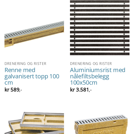
DRENERING OG RISTER
DRENERING OG RISTER
Renne med
Aluminiumsrist med
galvanisert topp 100
nålefiltsbelegg
cm
100x50cm
kr
589
,-
kr
3.581
,-