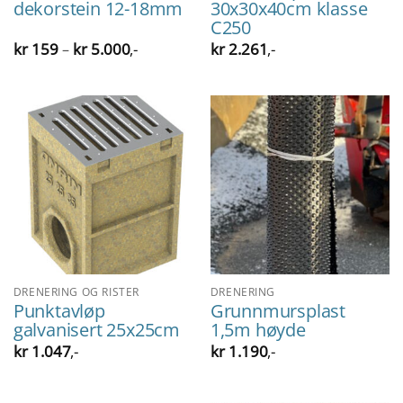
dekorstein 12-18mm
30x30x40cm klasse
C250
Prisområde:
kr
159
kr
5.000
,-
kr
2.261
,-
–
kr 159
til
kr 5.000
DRENERING OG RISTER
DRENERING
Punktavløp
Grunnmursplast
galvanisert 25x25cm
1,5m høyde
kr
1.047
,-
kr
1.190
,-