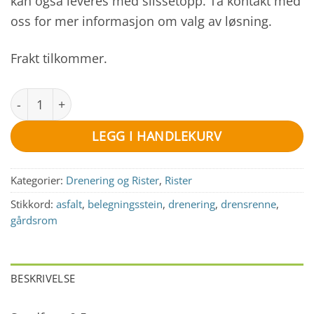
kan også leveres med slissetopp. Ta kontakt med
oss for mer informasjon om valg av løsning.
Frakt tilkommer.
SELF-100 Sandfang 0,5m med støpejernsrist antall
LEGG I HANDLEKURV
Kategorier:
Drenering og Rister
,
Rister
Stikkord:
asfalt
,
belegningsstein
,
drenering
,
drensrenne
,
gårdsrom
BESKRIVELSE