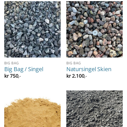
BIG BAG
BIG BAG
Big Bag / Singel
Natursingel Skien
kr
750
,-
kr
2.100
,-