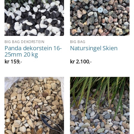
BIG BAG DEKORSTEIN
BIG BAG
Panda dekorstein 16-
Natursingel Skien
25mm 20 kg
kr
159
,-
kr
2.100
,-