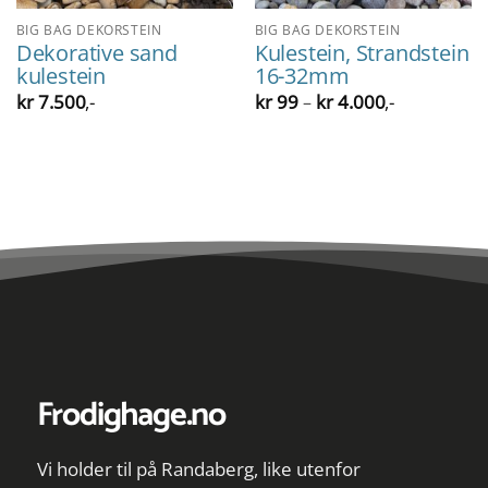
BIG BAG DEKORSTEIN
BIG BAG DEKORSTEIN
Dekorative sand
Kulestein, Strandstein
kulestein
16-32mm
Prisområde:
kr
7.500
,-
kr
99
kr
4.000
,-
–
kr 99
til
kr 4.000
Frodighage.no
Vi holder til på Randaberg, like utenfor