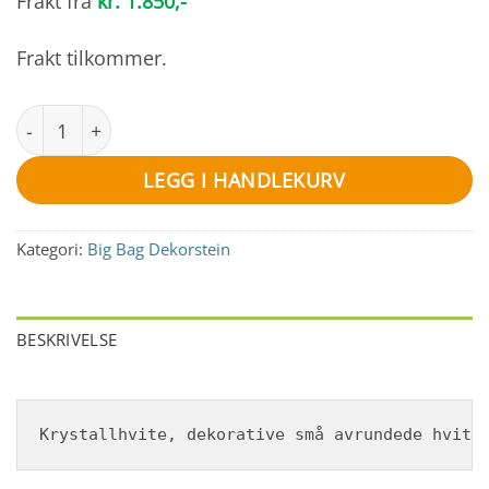
Frakt fra
kr. 1.850,-
Frakt tilkommer.
Hvite marmor kulestein 16-25mm antall
LEGG I HANDLEKURV
Kategori:
Big Bag Dekorstein
BESKRIVELSE
Krystallhvite, dekorative små avrundede hvite