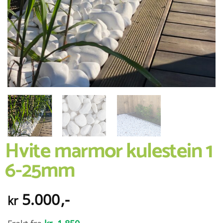
Hvite marmor kulestein 1
6-25mm
5.000
,-
kr